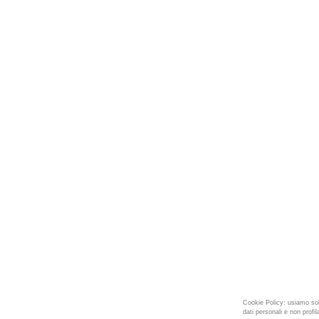
Cookie Policy: usiamo sol
dati personali e non profila