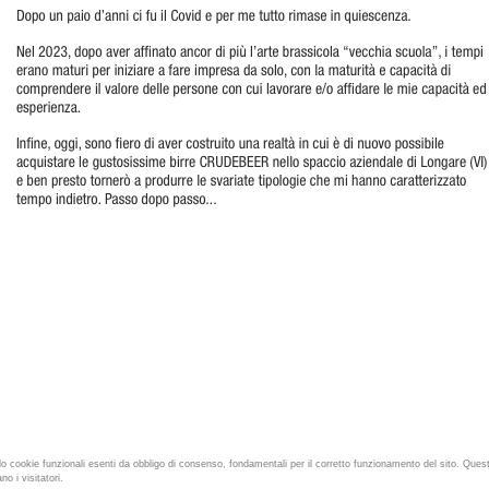
o cookie funzionali esenti da obbligo di consenso, fondamentali per il corretto funzionamento del sito. Que
no i visitatori.